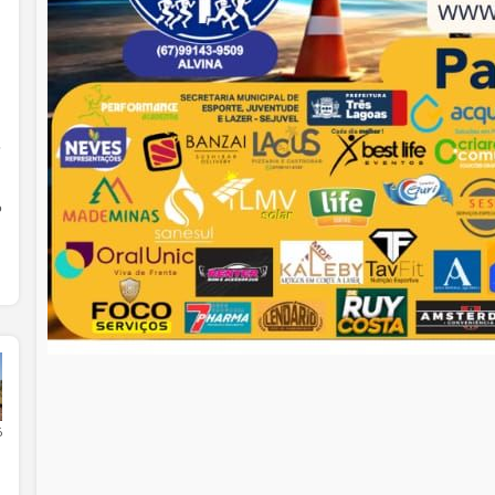
,
%
6