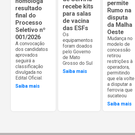
homologa
permite
recebe kits
resultado
Rumo na
para salas
final do
disputa
de vacina
Processo
da Malha
das ESFs
Seletivo nº
Oeste
Os
001/2026
Mudança no
equipamentos
A convocação
modelo de
foram doados
dos candidatos
concessão
pelo Governo
aprovados
retirou
de Mato
seguirá a
restrições à
Grosso do Sul
classificação
operadora,
Saiba mais
divulgada no
permitindo
Edital Oficial.
que ela volte
a disputar a
Saiba mais
ferrovia que
sucateou
Saiba mais