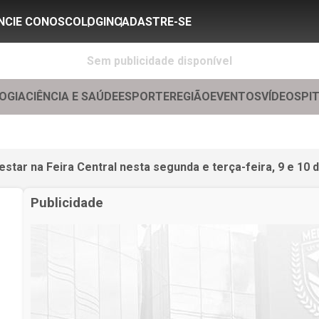
NCIE CONOSCO
LOGIN
CADASTRE-SE
Sem publicidade disponível
OGIA
CIÊNCIA E SAÚDE
ESPORTE
REGIÃO
EVENTOS
VÍDEOS
PI
 estar na Feira Central nesta segunda e terça-feira, 9 e 10 
Publicidade