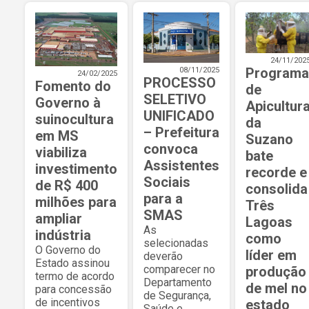
24/11/202
Programa
08/11/2025
24/02/2025
PROCESSO
Fomento do
de
SELETIVO
Governo à
Apicultur
UNIFICADO
suinocultura
da
– Prefeitura
em MS
Suzano
convoca
viabiliza
bate
Assistentes
investimento
recorde e
Sociais
de R$ 400
consolida
para a
milhões para
Três
SMAS
ampliar
Lagoas
As
indústria
como
selecionadas
O Governo do
líder em
deverão
Estado assinou
comparecer no
produção
termo de acordo
Departamento
de mel no
para concessão
de Segurança,
de incentivos
estado
Saúde e