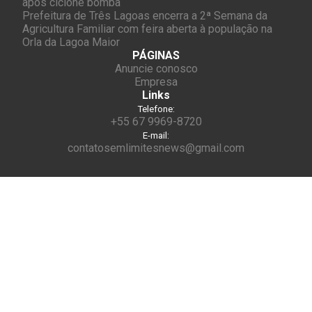
após ciclone bomba
Prefeitura de Três Lagoas encerra a 2ª Semana da
Agricultura Familiar com feira aberta à população na
Orla da Lagoa Maior
PÁGINAS
Anuncie conosco
Empresa
Links
Telefone:
+55 67 9969-8720
E-mail:
contatosemlimitesnews@gmail.com