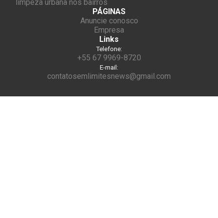
limpeza urbana nos bairros
PÁGINAS
Anuncie conosco
Empresa
Links
Telefone:
+55 67 9969-8720
E-mail:
contatosemlimitesnews@gmail.com