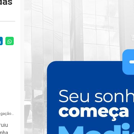
das
Foto: Divulgação/Senad
ruiu
nha