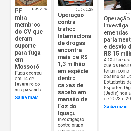
PF
11/03/2025
03/07/2025
29/
Operação
mira
Operação
contra
membros
investiga
tráfico
do CV que
emendas
internacional
deram
parlament
de drogas
suporte
e desvio 
encontra
para fuga
R$ 15 mil
mais de R$
em
A CGU acres
1,3 milhão
que os recur
Mossoró
em espécie
teriam como
Fuga ocorreu
destino os J
dentro
em 14 de
Estudantis d
fevereiro do
caixas de
Esportes Dig
ano passado
sapato em
(Jedis) nos 
Saiba mais
mansão de
de 2023 e 2
Foz do
Saiba mais
Iguaçu
Investigação
contra grupo
começou em