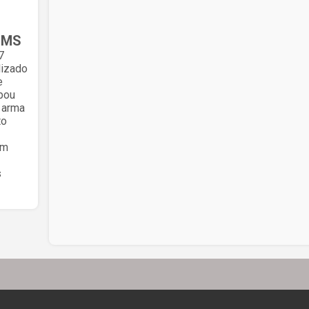
 MS
7
lizado
e
bou
 arma
to
em
s