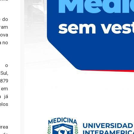
) do
aram
Nova
a no
e o
ul,
 879
a em
 já
los
érea