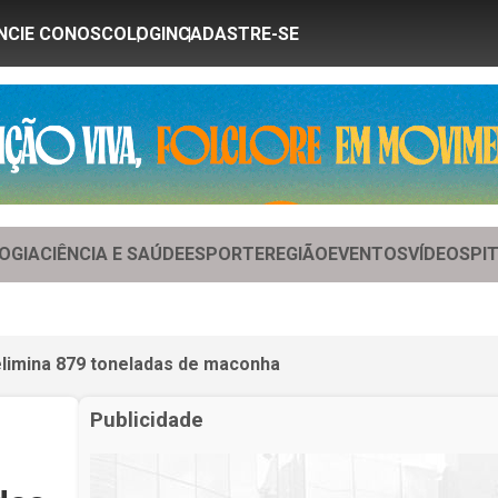
NCIE CONOSCO
LOGIN
CADASTRE-SE
OGIA
CIÊNCIA E SAÚDE
ESPORTE
REGIÃO
EVENTOS
VÍDEOS
PI
elimina 879 toneladas de maconha
Publicidade