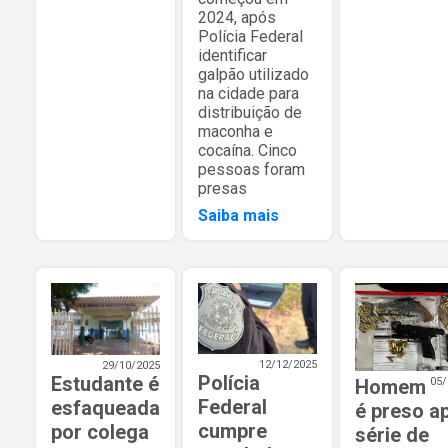
2024, após
Polícia Federal
identificar
galpão utilizado
na cidade para
distribuição de
maconha e
cocaína. Cinco
pessoas foram
presas
Saiba mais
12/12/2025
29/10/2025
Polícia
Estudante é
Homem
05/
Federal
esfaqueada
é preso a
cumpre
por colega
série de