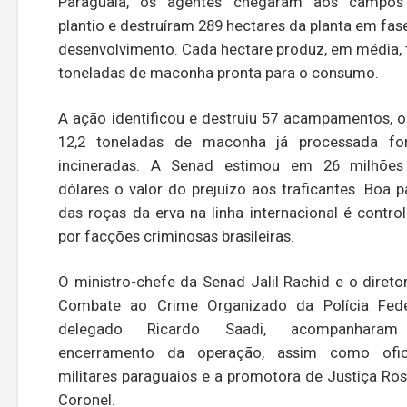
Paraguaia, os agentes chegaram aos campos
plantio e destruíram 289 hectares da planta em fas
desenvolvimento. Cada hectare produz, em média, 
toneladas de maconha pronta para o consumo.
A ação identificou e destruiu 57 acampamentos, 
12,2 toneladas de maconha já processada fo
incineradas. A Senad estimou em 26 milhões
dólares o valor do prejuízo aos traficantes. Boa p
das roças da erva na linha internacional é contro
por facções criminosas brasileiras.
O ministro-chefe da Senad Jalil Rachid e o direto
Combate ao Crime Organizado da Polícia Fede
delegado Ricardo Saadi, acompanhara
encerramento da operação, assim como ofici
militares paraguaios e a promotora de Justiça Ro
Coronel.