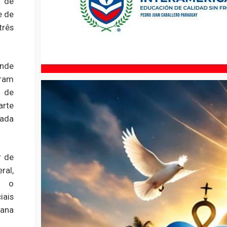
 de
e de
três
onde
ram
 de
arte
lada
r de
ral,
m o
ais
sana