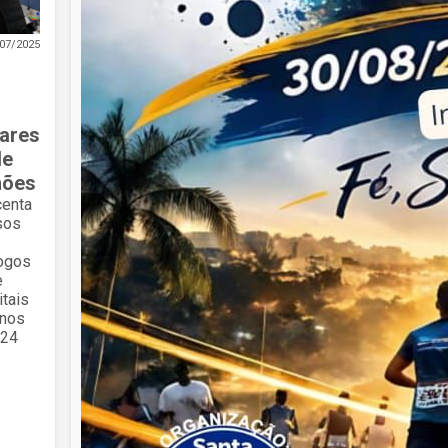
07/2025
ares
de
hões
centa
sos
ogos
e
itais
anos
024