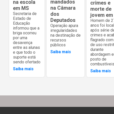
mandados
na escola
crimes e
na Câmara
em MS
morte de
dos
Secretaria de
jovem em
Estado de
Deputados
Homem de 2
Educação
anos foi loca
Operação apura
informou que a
após série d
irregularidades
briga ocorreu
crimes e aca
na destinação de
por uma
flagrado com
recursos
desavença
de uso restri
públicos
entre as alunas
durante
Saiba mais
e que todo o
abordagem 
suporte está
posto de
sendo ofertado
combustívei
Saiba mais
Saiba mais