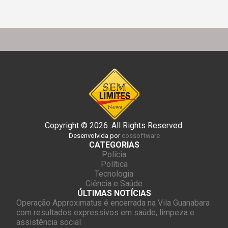
Copyright © 2026. All Rights Reserved.
Desenvolvida por
cossoftware
CATEGORIAS
Polícia
Política
Tecnologia
Ciência e Saúde
ÚLTIMAS NOTÍCIAS
Operação Approximatus é encerrada na Vila Guanabara
com resultados expressivos em saúde, limpeza e
assistência social