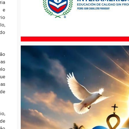
ria
 e
rio
lo,
 do
ção
as
elo
que
ias
 de
io,
 de
São