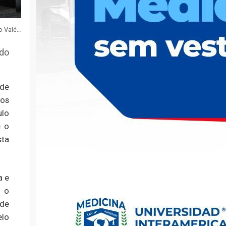
Foto: João Valério/ Governo do Estado de SP
do
de
os
lo
e o
sta
a e
m o
 de
elo