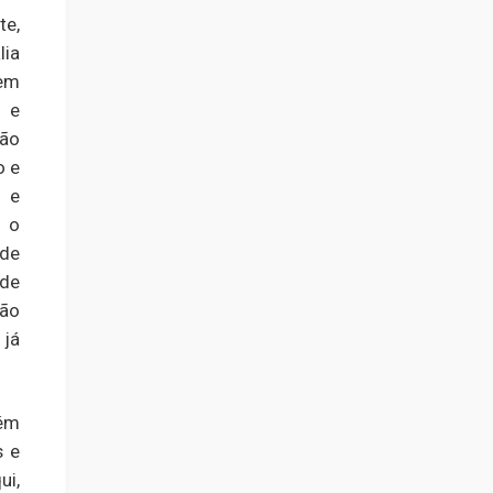
te,
lia
 em
 e
ção
o e
s e
r o
 de
 de
ção
 já
bém
s e
ui,