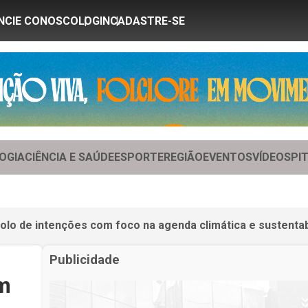
NCIE CONOSCO
LOGIN
CADASTRE-SE
OGIA
CIÊNCIA E SAÚDE
ESPORTE
REGIÃO
EVENTOS
VÍDEOS
PI
lo de intenções com foco na agenda climática e sustentab
Publicidade
m