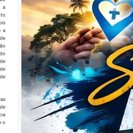
e a
ito
is
e a
de
tão
 do
 de
 de
 de
cas
de
cia
e o