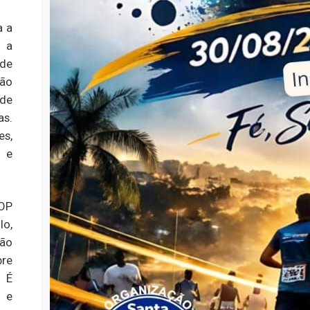
a a
e a
 de
ção
 de
as.
s,
s e
COP
lo,
São
re
. É
 e