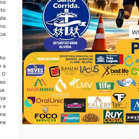
dos
cto
 da
mo
cia
lho
o a
. O
ais
ua.
rva
s e
ma
 na