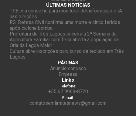
ÚLTIMAS NOTÍCIAS
TSE cria conselho para monitorar desinformação e IA
nas eleições
RS: Defesa Civil confirma uma morte e cinco feridos
após ciclone bomba
Prefeitura de Três Lagoas encerra a 2ª Semana da
Agricultura Familiar com feira aberta à população na
Orla da Lagoa Maior
Cultura abre inscrições para curso de teclado em Três
Lagoas
PÁGINAS
Anuncie conosco
Empresa
Links
Telefone:
+55 67 9969-8720
E-mail:
contatosemlimitesnews@gmail.com