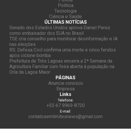
Política
Tecnologia
Ciência e Saúde
ÚLTIMAS NOTÍCIAS
Senado dos Estados Unidos aprova Daniel Perez
como embaixador dos EUA no Brasil
TSE cria conselho para monitorar desinformação e IA
nas eleições
RS: Defesa Civil confirma uma morte e cinco feridos
após ciclone bomba
Prefeitura de Três Lagoas encerra a 2ª Semana da
Agricultura Familiar com feira aberta à população na
Orla da Lagoa Maior
PÁGINAS
Anuncie conosco
Empresa
Links
Telefone:
+55 67 9969-8720
E-mail:
contatosemlimitesnews@gmail.com