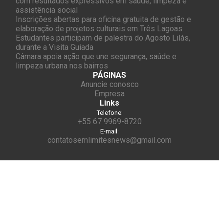
com resultados expressivos em saúde, limpeza e
assistência social
Inscrições abertas para oficina gratuita de gestão e
elaboração de projetos culturais em Três Lagoas
Estudantes participam de palestra do Agosto Lilás,
durante a Visita Guiada
Câmara apoia ação que une segurança, saúde e
limpeza urbana nos bairros
PÁGINAS
Anuncie conosco
Empresa
Links
Telefone:
+55 67 9969-8720
E-mail:
contatosemlimitesnews@gmail.com