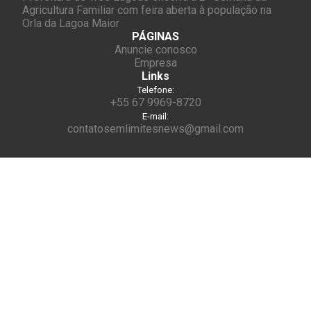
Agricultura Familiar com feira aberta à população na
Orla da Lagoa Maior
PÁGINAS
Anuncie conosco
Empresa
Links
Telefone:
+55 67 9969-8720
E-mail:
contatosemlimitesnews@gmail.com