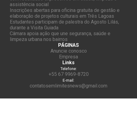
assistência social
Inscrições abertas para oficina gratuita de gestão e
elaboração de projetos culturais em Três Lagoas
Estudantes participam de palestra do Agosto Lilás,
durante a Visita Guiada
Câmara apoia ação que une segurança, saúde e
limpeza urbana nos bairros
PÁGINAS
Anuncie conosco
Empresa
Links
Telefone:
+55 67 9969-8720
E-mail:
contatosemlimitesnews@gmail.com