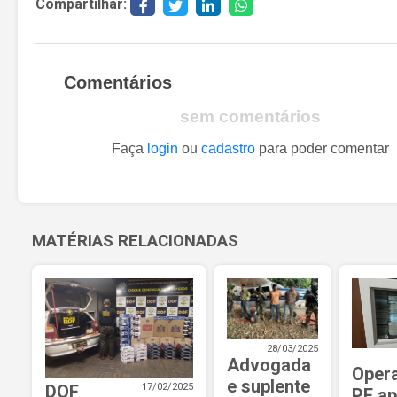
Compartilhar:
Comentários
sem comentários
Faça
login
ou
cadastro
para poder comentar
MATÉRIAS RELACIONADAS
28/03/2025
Advogada
Oper
e suplente
DOF
17/02/2025
PF a