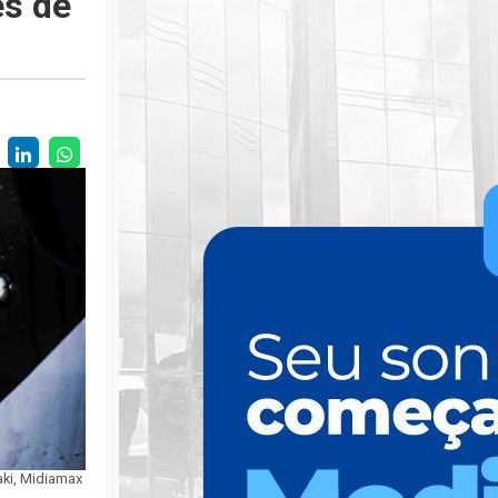
es de
aki, Midiamax