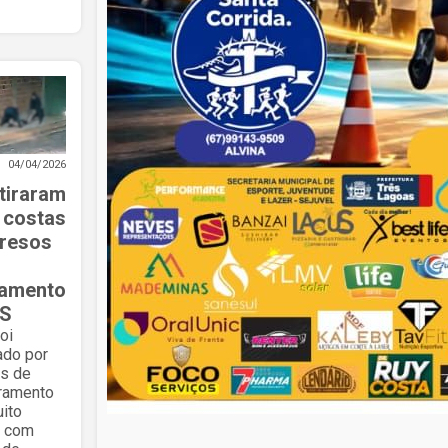
04/04/2026
tiraram
 costas
presos
tamento
S
oi
ado por
s de
ramento
uito
, com