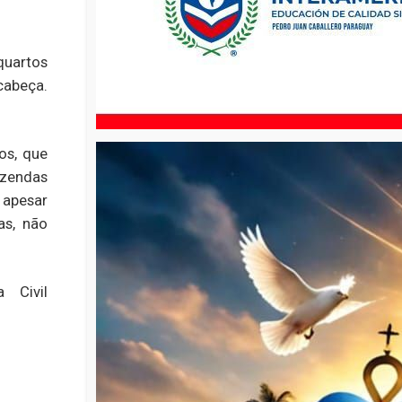
quartos
cabeça.
os, que
azendas
e apesar
as, não
 Civil