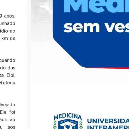
9 anos,
cunhado
ídio no
5 km de
 quando
ado das
a. Eloi,
efetuou
alvejado
Ele foi
hado ao
iu aos