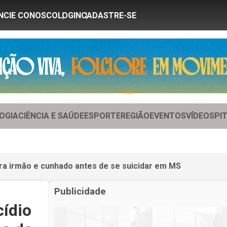
NCIE CONOSCO
LOGIN
CADASTRE-SE
OGIA
CIÊNCIA E SAÚDE
ESPORTE
REGIÃO
EVENTOS
VÍDEOS
PI
a irmão e cunhado antes de se suicidar em MS
Publicidade
ídio