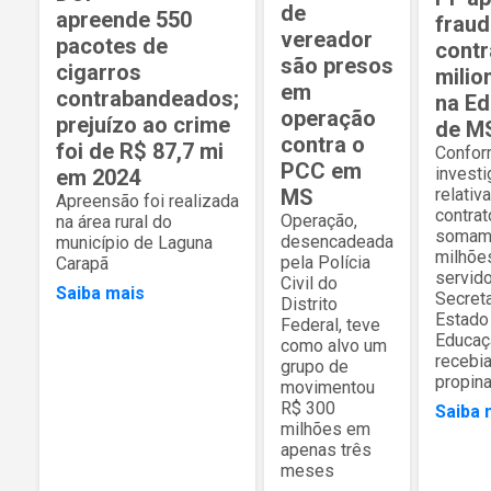
de
apreende 550
frau
vereador
pacotes de
contr
são presos
cigarros
milio
em
contrabandeados;
na E
operação
prejuízo ao crime
de M
contra o
foi de R$ 87,7 mi
Confor
PCC em
invest
em 2024
relativ
MS
Apreensão foi realizada
contrat
Operação,
na área rural do
somam
desencadeada
município de Laguna
milhõe
pela Polícia
Carapã
servid
Civil do
Saiba mais
Secreta
Distrito
Estado
Federal, teve
Educaç
como alvo um
recebi
grupo de
propin
movimentou
R$ 300
Saiba 
milhões em
apenas três
meses