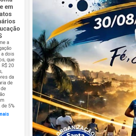
de em
atos
nários
ducação
S
me a
igação
a a dois
os, que
 R$ 20
s,
ores da
ria de
 de
ão
am
a de 5%
mais