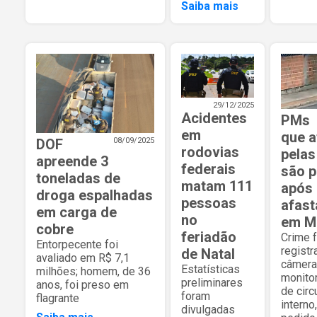
Saiba mais
29/12/2025
Acidentes
PMs
em
que a
DOF
08/09/2025
rodovias
pelas
apreende 3
federais
são 
toneladas de
matam 111
após
droga espalhadas
pessoas
afas
em carga de
no
em M
cobre
feriadão
Crime f
Entorpecente foi
registr
de Natal
avaliado em R$ 7,1
câmera
Estatísticas
milhões; homem, de 36
monito
preliminares
anos, foi preso em
de circ
foram
flagrante
interno
divulgadas