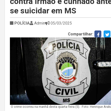
contra irmão e cunhado ant
se suicidar em MS
POLÍCIA
Admin
05/03/2025
Compartilhar:
O crime ocorreu na manhã desta quarta-feira (5).
Foto: Henrique Arak