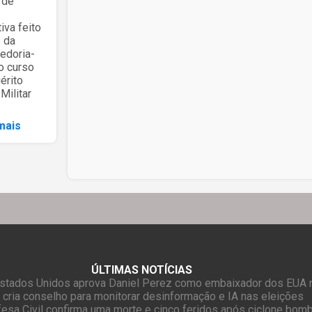
 de
iva feito
s da
edoria-
o curso
érito
 Militar
mais
ÚLTIMAS NOTÍCIAS
stados Unidos aprova Daniel Perez como embaixador dos EUA n
 cria conselho para monitorar desinformação e IA nas eleições
esa Civil confirma uma morte e cinco feridos após ciclone bom