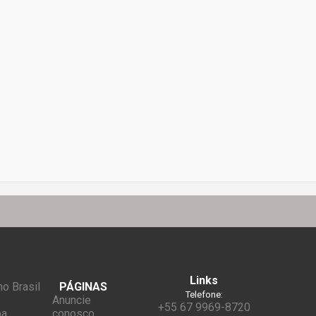
Links
o Brasil
PÁGINAS
Telefone:
Anuncie
+55 67 9969-8720
ba
conosco