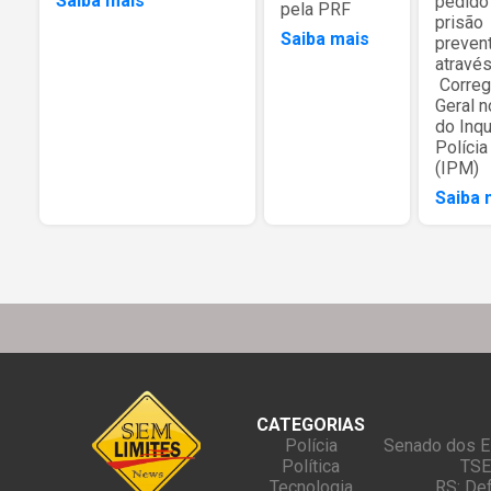
Saiba mais
pedido
pela PRF
prisão
Saiba mais
prevent
atravé
Correg
Geral n
do Inqu
Polícia
(IPM)
Saiba 
CATEGORIAS
Polícia
Senado dos E
Política
TSE
Tecnologia
RS: Def