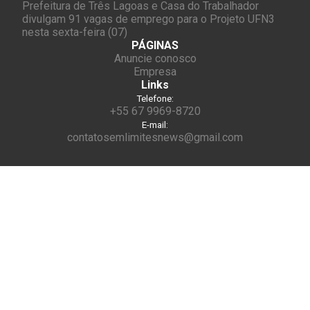
Prefeitura de Três Lagoas e Casa do Trabalhador
divulgam 91 vagas de emprego para o Projeto UFN3
nesta sexta-feira (07)
PÁGINAS
Anuncie conosco
Empresa
Links
Telefone:
+55 67 9969-8720
E-mail:
contatosemlimitesnews@gmail.com