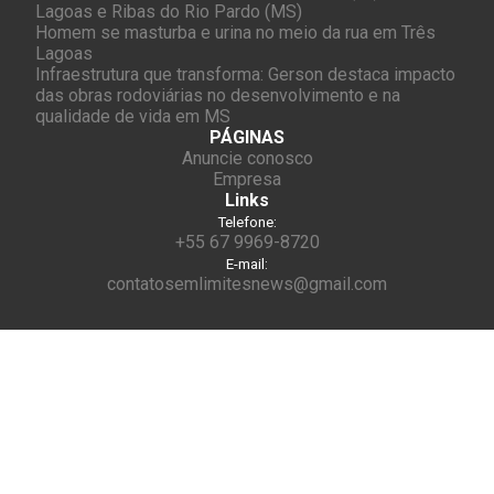
Lagoas e Ribas do Rio Pardo (MS)
Homem se masturba e urina no meio da rua em Três
Lagoas
Infraestrutura que transforma: Gerson destaca impacto
das obras rodoviárias no desenvolvimento e na
qualidade de vida em MS
PÁGINAS
Anuncie conosco
Empresa
Links
Telefone:
+55 67 9969-8720
E-mail:
contatosemlimitesnews@gmail.com