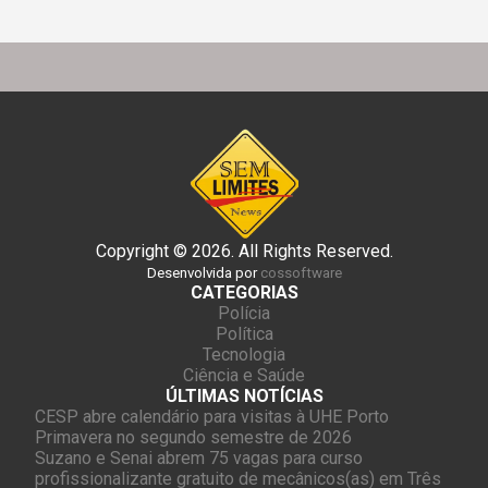
Copyright © 2026. All Rights Reserved.
Desenvolvida por
cossoftware
CATEGORIAS
Polícia
Política
Tecnologia
Ciência e Saúde
ÚLTIMAS NOTÍCIAS
CESP abre calendário para visitas à UHE Porto
Primavera no segundo semestre de 2026
Suzano e Senai abrem 75 vagas para curso
profissionalizante gratuito de mecânicos(as) em Três