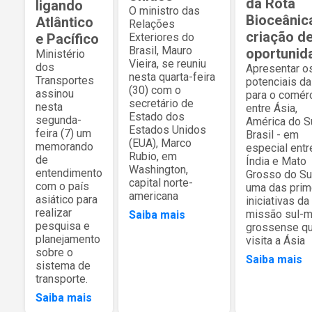
da Rota
ligando
O ministro das
Bioceânic
Atlântico
Relações
criação d
e Pacífico
Exteriores do
Brasil, Mauro
oportunid
Ministério
Vieira, se reuniu
dos
Apresentar o
nesta quarta-feira
Transportes
potenciais da
(30) com o
assinou
para o comér
secretário de
nesta
entre Ásia,
Estado dos
segunda-
América do S
Estados Unidos
feira (7) um
Brasil - em
(EUA), Marco
memorando
especial entr
Rubio, em
de
Índia e Mato
Washington,
entendimento
Grosso do Sul
capital norte-
com o país
uma das prim
americana
asiático para
iniciativas da
realizar
missão sul-m
Saiba mais
pesquisa e
grossense q
planejamento
visita a Ásia
sobre o
Saiba mais
sistema de
transporte.
Saiba mais