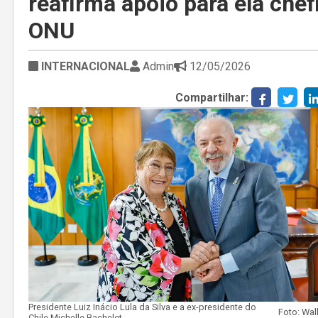
reafirma apoio para ela chef
ONU
INTERNACIONAL
Admin
12/05/2026
Compartilhar:
Presidente Luiz Inácio Lula da Silva e a ex-presidente do
Chile Michelle Bachelet.