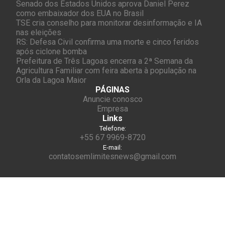
Senado dos Estados Unidos aprova Daniel Perez
como embaixador dos EUA no Brasil
TSE cria conselho para monitorar desinformação e IA
nas eleições
RS: Defesa Civil confirma uma morte e cinco feridos
após ciclone bomba
Prefeitura de Três Lagoas encerra a 2ª Semana da
Agricultura Familiar com feira aberta à população na
Orla da Lagoa Maior
PÁGINAS
Anuncie conosco
Empresa
Links
Telefone:
+55 67 9969-8720
E-mail:
contatosemlimitesnews@gmail.com