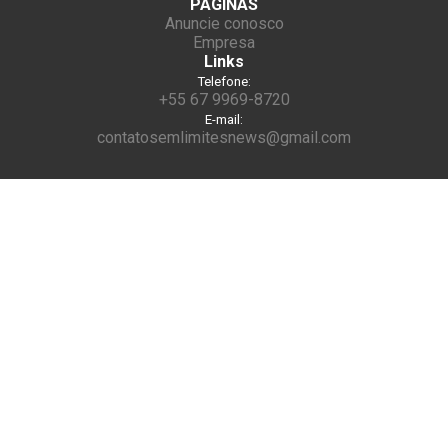
PÁGINAS
Anuncie conosco
Empresa
Links
Telefone:
+55 67 9969-8720
E-mail:
contatosemlimitesnews@gmail.com