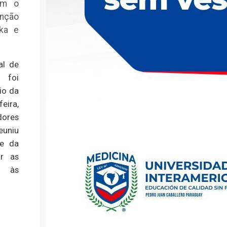
com o
enção
ika e
al de
 foi
io da
eira,
dores
uniu
 e da
ar as
o às