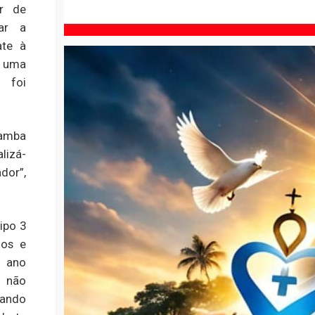
r de
car a
ate à
e uma
 foi
çamba
lizá-
dor”,
ipo 3
nos e
o ano
 não
uando