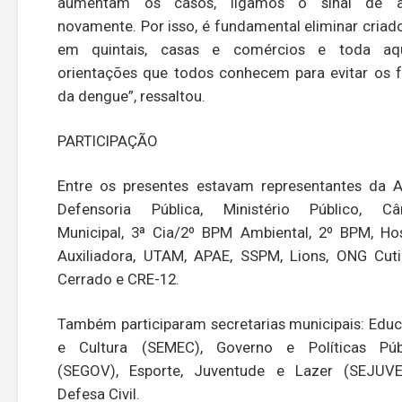
aumentam os casos, ligamos o sinal de al
novamente. Por isso, é fundamental eliminar criad
em quintais, casas e comércios e toda aqu
orientações que todos conhecem para evitar os 
da dengue”, ressaltou.
PARTICIPAÇÃO
Entre os presentes estavam representantes da 
Defensoria Pública, Ministério Público, C
Municipal, 3ª Cia/2º BPM Ambiental, 2º BPM, Hos
Auxiliadora, UTAM, APAE, SSPM, Lions, ONG Cut
Cerrado e CRE-12.
Também participaram secretarias municipais: Edu
e Cultura (SEMEC), Governo e Políticas Púb
(SEGOV), Esporte, Juventude e Lazer (SEJUV
Defesa Civil.