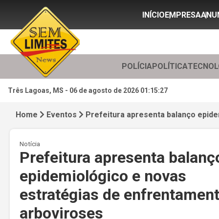
INÍCIO
EMPRESA
ANU
POLÍCIA
POLÍTICA
TECNOL
Três Lagoas, MS -
06 de agosto de 2026 01:15:29
Home
Eventos
Prefeitura apresenta balanço epid
Notícia
Prefeitura apresenta balanç
epidemiológico e novas
estratégias de enfrentamen
arboviroses