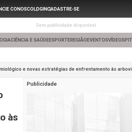
NCIE CONOSCO
LOGIN
CADASTRE-SE
Sem publicidade disponível
OGIA
CIÊNCIA E SAÚDE
ESPORTE
REGIÃO
EVENTOS
VÍDEOS
PI
emiológico e novas estratégias de enfrentamento às arbov
Publicidade
o
to às