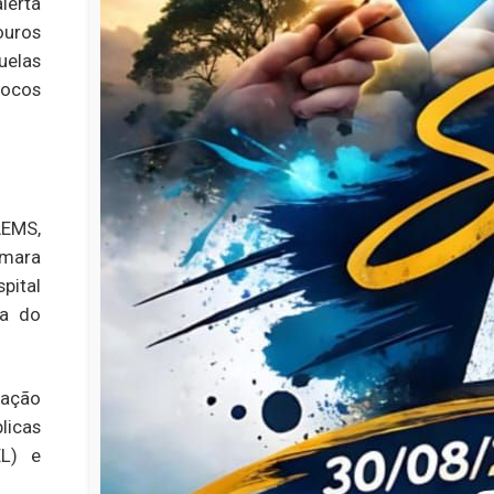
erta
ouros
elas
focos
AEMS,
âmara
pital
ia do
cação
licas
EL) e