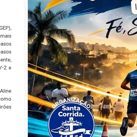
GEP),
mais
casos
casos
ente,
V-2 e
line
 como
irões