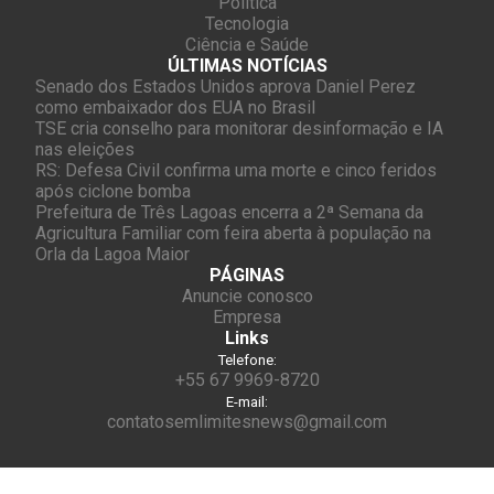
Política
Tecnologia
Ciência e Saúde
ÚLTIMAS NOTÍCIAS
Senado dos Estados Unidos aprova Daniel Perez
como embaixador dos EUA no Brasil
TSE cria conselho para monitorar desinformação e IA
nas eleições
RS: Defesa Civil confirma uma morte e cinco feridos
após ciclone bomba
Prefeitura de Três Lagoas encerra a 2ª Semana da
Agricultura Familiar com feira aberta à população na
Orla da Lagoa Maior
PÁGINAS
Anuncie conosco
Empresa
Links
Telefone:
+55 67 9969-8720
E-mail:
contatosemlimitesnews@gmail.com