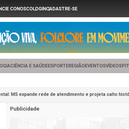
NCIE CONOSCO
LOGIN
CADASTRE-SE
OGIA
CIÊNCIA E SAÚDE
ESPORTE
REGIÃO
EVENTOS
VÍDEOS
PI
ntal: MS expande rede de atendimento e projeta salto hist
Publicidade