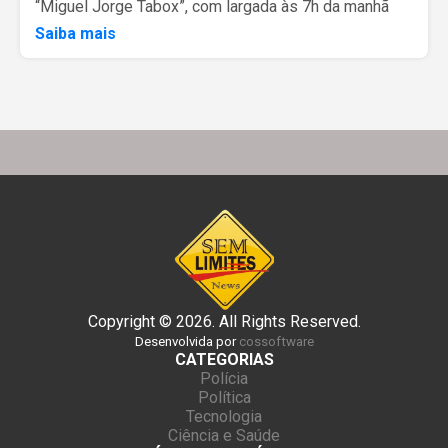
“Miguel Jorge Tabox”, com largada às 7h da manhã
Saiba mais
Copyright © 2026. All Rights Reserved.
Desenvolvida por
cossoftware
CATEGORIAS
Polícia
Política
Tecnologia
Ciência e Saúde