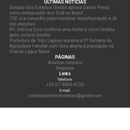
ÚLTIMAS NOTÍCIAS
Senado dos Estados Unidos aprova Daniel Perez
como embaixador dos EUA no Brasil
TSE cria conselho para monitorar desinformação e IA
nas eleições
RS: Defesa Civil confirma uma morte e cinco feridos
após ciclone bomba
Prefeitura de Três Lagoas encerra a 2ª Semana da
Agricultura Familiar com feira aberta à população na
Orla da Lagoa Maior
PÁGINAS
Anuncie conosco
Empresa
Links
Telefone:
+55 67 9969-8720
E-mail:
contatosemlimitesnews@gmail.com