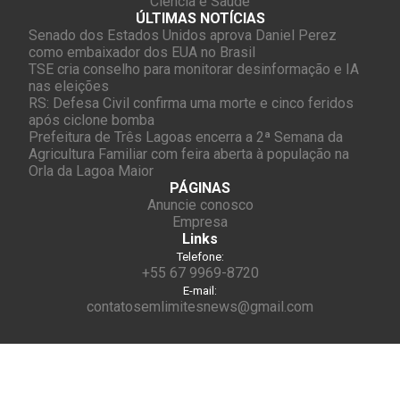
Ciência e Saúde
ÚLTIMAS NOTÍCIAS
Senado dos Estados Unidos aprova Daniel Perez
como embaixador dos EUA no Brasil
TSE cria conselho para monitorar desinformação e IA
nas eleições
RS: Defesa Civil confirma uma morte e cinco feridos
após ciclone bomba
Prefeitura de Três Lagoas encerra a 2ª Semana da
Agricultura Familiar com feira aberta à população na
Orla da Lagoa Maior
PÁGINAS
Anuncie conosco
Empresa
Links
Telefone:
+55 67 9969-8720
E-mail:
contatosemlimitesnews@gmail.com