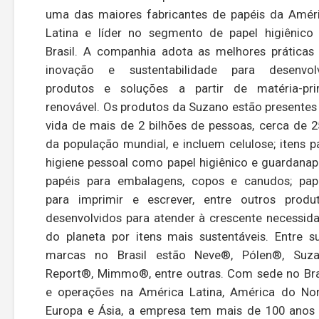
uma das maiores fabricantes de papéis da Amér
Latina e líder no segmento de papel higiênico
Brasil. A companhia adota as melhores práticas
inovação e sustentabilidade para desenvol
produtos e soluções a partir de matéria-pr
renovável. Os produtos da Suzano estão presentes
vida de mais de 2 bilhões de pessoas, cerca de 
da população mundial, e incluem celulose; itens p
higiene pessoal como papel higiênico e guardanap
papéis para embalagens, copos e canudos; pap
para imprimir e escrever, entre outros produ
desenvolvidos para atender à crescente necessid
do planeta por itens mais sustentáveis. Entre s
marcas no Brasil estão Neve®, Pólen®, Suz
Report®, Mimmo®, entre outras. Com sede no Bra
e operações na América Latina, América do Nor
Europa e Ásia, a empresa tem mais de 100 anos