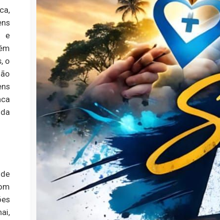
ca,
ens
a e
lém
, o
ião
ens
aca
 da
 de
com
ões
ai,