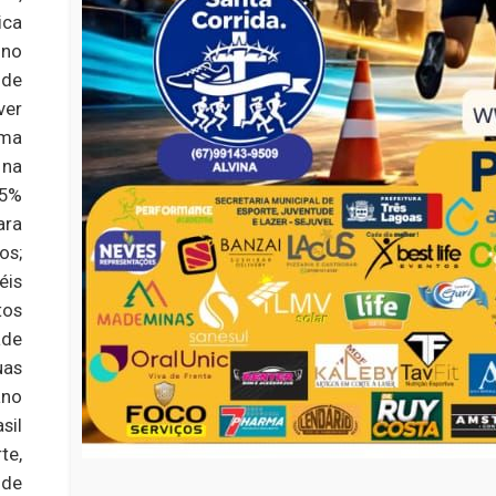
ica
 no
 de
ver
ima
 na
25%
ara
os;
éis
tos
ade
uas
ano
sil
te,
 de