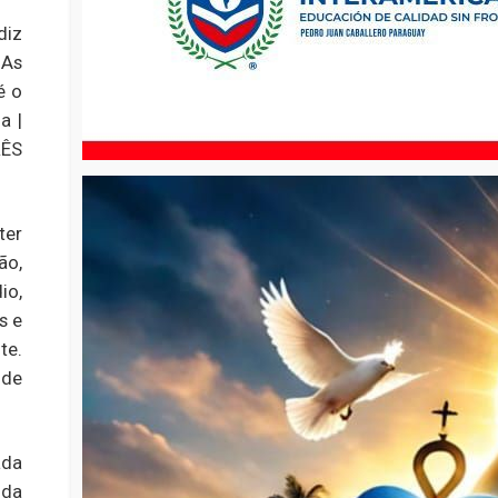
diz
 As
é o
a |
ÊS
ter
ão,
io,
s e
te.
 de
ada
 da