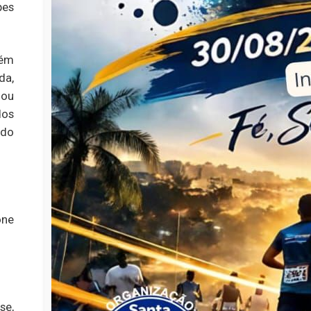
pes
bém
da,
 ou
dos
ido
one
se,