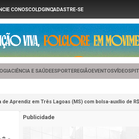
NCIE CONOSCO
LOGIN
CADASTRE-SE
OGIA
CIÊNCIA E SAÚDE
ESPORTE
REGIÃO
EVENTOS
VÍDEOS
PI
de Aprendiz em Três Lagoas (MS) com bolsa-auxílio de R$
Publicidade