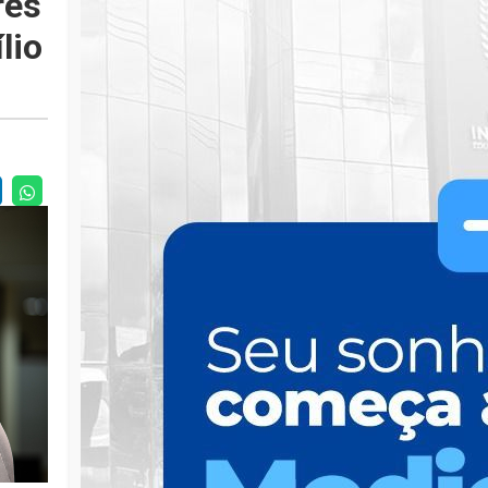
rês
lio