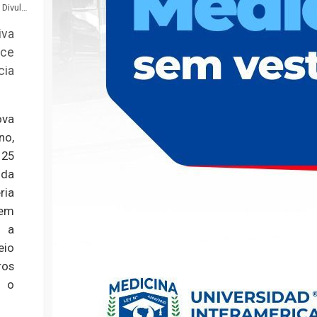
Foto: Divulgação
iva
ece
cia
va
no,
 25
 da
ria
gem
a a
eio
ros
e o