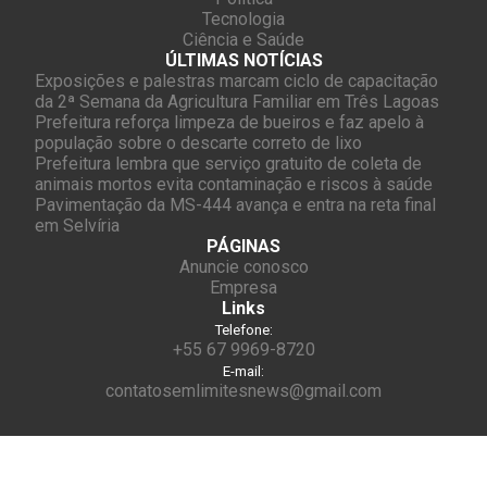
Tecnologia
Ciência e Saúde
ÚLTIMAS NOTÍCIAS
Exposições e palestras marcam ciclo de capacitação
da 2ª Semana da Agricultura Familiar em Três Lagoas
Prefeitura reforça limpeza de bueiros e faz apelo à
população sobre o descarte correto de lixo
Prefeitura lembra que serviço gratuito de coleta de
animais mortos evita contaminação e riscos à saúde
Pavimentação da MS-444 avança e entra na reta final
em Selvíria
PÁGINAS
Anuncie conosco
Empresa
Links
Telefone:
+55 67 9969-8720
E-mail:
contatosemlimitesnews@gmail.com