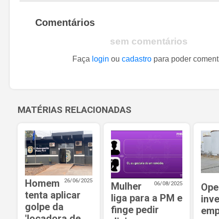
Comentários
sem comentários
Faça
login
ou
cadastro
para poder coment
MATÉRIAS RELACIONADAS
Homem
26/06/2025
Mulher
06/08/2025
Ope
tenta aplicar
liga para a PM e
inv
golpe da
finge pedir
emp
'locadora de