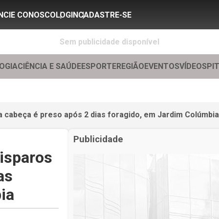
NCIE CONOSCO
LOGIN
CADASTRE-SE
Sem publicidade disponível
OGIA
CIÊNCIA E SAÚDE
ESPORTE
REGIÃO
EVENTOS
VÍDEOS
PI
a cabeça é preso após 2 dias foragido, em Jardim Colúmbia
Publicidade
disparos
as
ia