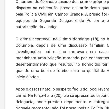
O homem de 40 anos acusado de matar o próprio p
disparos na cabeça foi preso na tarde desta quar
pela Polícia Civil, em Campo Grande. A prisão foi
equipes da Segunda Delegacia de Polícia e o
autorização da Justiça.
O crime aconteceu no último domingo (18), no b
Colúmbia, depois de uma discussão familiar. 
investigações, pai e filho moravam em casas
mantinham uma relação marcada por constantes 
desentendimento que resultou no homicídio te
quando uma bola de futebol caiu no quintal da v
início à briga.
Após o assassinato, o suspeito fugiu do local leva
crime. Na terça-feira (20), ele se apresentou espo
delegacia, onde prestou depoimento e entregou
Naquele momento, não foi preso, pois a Polícia Ci