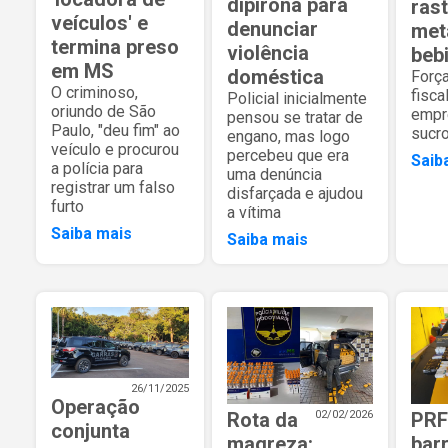
dipirona para
ras
veículos' e
denunciar
met
termina preso
violência
beb
em MS
doméstica
Força
O criminoso,
fisca
Policial inicialmente
oriundo de São
empr
pensou se tratar de
Paulo, "deu fim" ao
sucro
engano, mas logo
veículo e procurou
percebeu que era
Saib
a polícia para
uma denúncia
registrar um falso
disfarçada e ajudou
furto
a vítima
Saiba mais
Saiba mais
26/11/2025
Operação
Rota da
02/02/2026
PRF
conjunta
magreza:
bar