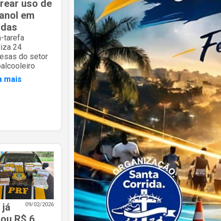
trear uso de
anol em
idas
-tarefa
liza 24
esas do setor
alcooleiro
a mais
 já
09/02/2026
rou R$ 6