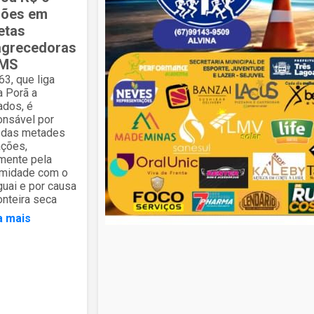
hões em
etas
grecedoras
 MS
3, que liga
a Porã a
ados, é
onsável por
 das metades
ações,
mente pela
imidade com o
uai e por causa
onteira seca
a mais