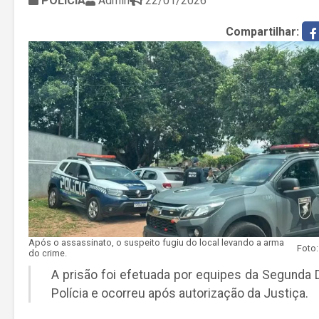
POLÍCIA
Admin
22/01/2026
Compartilhar:
Após o assassinato, o suspeito fugiu do local levando a arma
do crime.
A prisão foi efetuada por equipes da Segunda 
Polícia e ocorreu após autorização da Justiça.