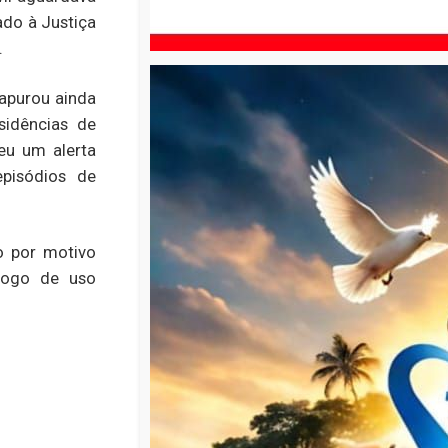
ado à Justiça
.
 apurou ainda
sidências de
eu um alerta
pisódios de
o por motivo
fogo de uso