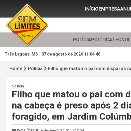
INÍCIO
EMPRESA
ANU
POLÍCIA
POLÍTICA
TECNOL
Três Lagoas, MS -
07 de agosto de 2026 11:04:50
Home
Polícia
Filho que matou o pai com disparos n
Notícia
Filho que matou o pai com 
na cabeça é preso após 2 di
foragido, em Jardim Colúmb