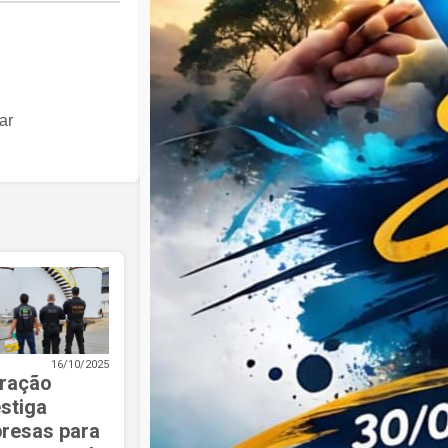
ar
16/10/2025
ração
estiga
resas para