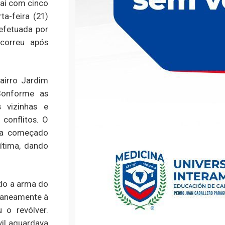
ai com cinco
ta-feira (21)
 efetuada por
correu após
airro Jardim
Conforme as
 vizinhas e
conflitos. O
ria começado
ítima, dando
ndo a arma do
ntaneamente à
 o revólver.
vil aguardava