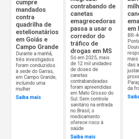
cumpre
contrabando de
mil
mandados
canetas
can
contra
emagrecedoras
ema
quadrilha de
passa a usar o
em
estelionatários
corredor do
BR-46
em Goiás e
Pont
tráfico de
Campo Grande
Dour
drogas em MS
resp
Durante a manhã,
Só em 2025, mais
mais
três investigados
de 12 mil unidades
das 
foram conduzidos
de doses de
justa
à sede do Garras,
canetas
prox
em Campo Grande,
contrabandeadas
Parag
incluindo uma
foram apreendidas
da fr
mulher
em Mato Grosso do
Saib
Saiba mais
Sul. Sem controle
sanitário na entrada
no Brasil, o
medicamento
oferece risco à
saúde
Saiba mais