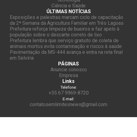
Ciência e Saúde
ÚLTIMAS NOTÍCIAS
Exposições e palestras marcam ciclo de capacitação
da 2ª Semana da Agricultura Familiar em Três Lagoas
Prefeitura reforça limpeza de bueiros e faz apelo à
população sobre o descarte correto de lixo
Prefeitura lembra que serviço gratuito de coleta de
animais mortos evita contaminação e riscos à saúde
Pavimentação da MS-444 avança e entra na reta final
em Selvíria
PÁGINAS
Anuncie conosco
Empresa
Links
Telefone:
+55 67 9969-8720
E-mail:
contatosemlimitesnews@gmail.com