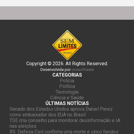
Copyright © 2026. All Rights Reserved.
Desenvolvida por
cossoftware
CATEGORIAS
Polícia
Política
Tecnologia
Ciência e Saúde
ÚLTIMAS NOTÍCIAS
Senado dos Estados Unidos aprova Daniel Perez
como embaixador dos EUA no Brasil
TSE cria conselho para monitorar desinformação e IA
nas eleições
RS: Defesa Civil confirma uma morte e cinco feridos