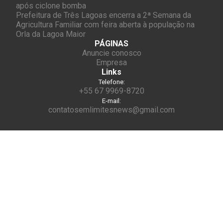
após ciclone bomba
Prefeitura de Três Lagoas encerra a 2ª Semana da
Agricultura Familiar com feira aberta à população na
Orla da Lagoa Maior
PÁGINAS
Anuncie conosco
Empresa
Links
Telefone:
+55 67 9969-8720
E-mail:
contatosemlimitesnews@gmail.com