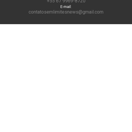
+55 67 9969-8720
E-mail:
contatosemlimitesnews@gmail.com