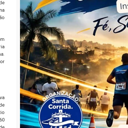
de
ena
não
em
ria
a.
or
va
de
Rio
60
de