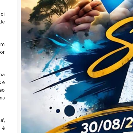
oi
de
um
or
ma
s e
eo
ns
a’,
 é