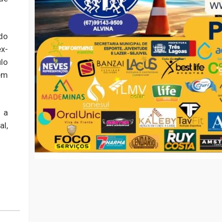
do
x-
lo
em
 a
l,