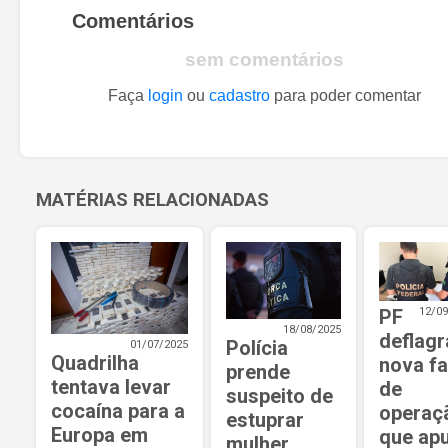
Comentários
sem comentários
Faça
login
ou
cadastro
para poder comentar
MATÉRIAS RELACIONADAS
PF
12/09
18/08/2025
deflagr
Polícia
01/07/2025
Quadrilha
nova f
prende
tentava levar
de
suspeito de
cocaína para a
operaç
estuprar
Europa em
que ap
mulher