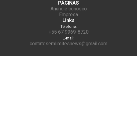
PÁGINAS
Anuncie conosco
Empresa
Links
Telefone:
+55 67 9969-8720
E-mail:
contatosemlimitesnews@gmail.com