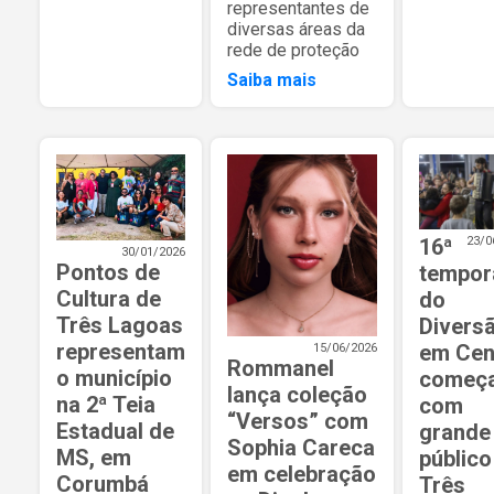
representantes de
diversas áreas da
rede de proteção
Saiba mais
16ª
23/0
30/01/2026
Pontos de
tempor
Cultura de
do
Três Lagoas
Divers
representam
em Ce
15/06/2026
Rommanel
o município
começ
lança coleção
na 2ª Teia
com
“Versos” com
Estadual de
grande
Sophia Careca
MS, em
públic
em celebração
Corumbá
Três