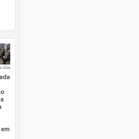
6/2026
ada
ão
na
a
o em