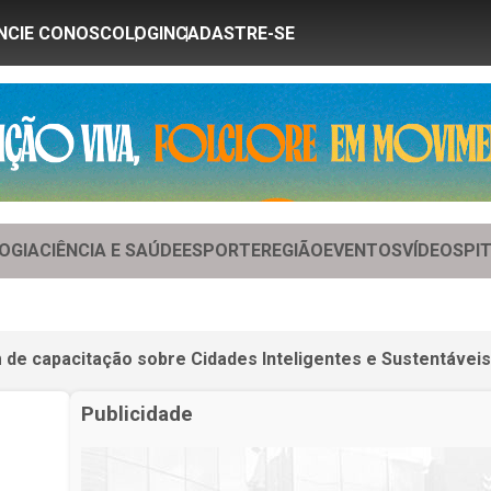
NCIE CONOSCO
LOGIN
CADASTRE-SE
OGIA
CIÊNCIA E SAÚDE
ESPORTE
REGIÃO
EVENTOS
VÍDEOS
PI
m de capacitação sobre Cidades Inteligentes e Sustentáveis
Publicidade