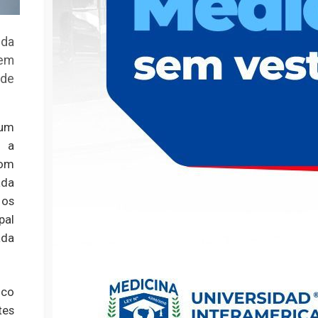
 da
 em
 de
 um
e a
Com
ada
 os
pal
ada
nco
tes