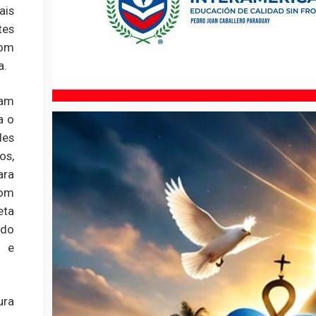
ais
tes
com
a.
ram
a o
des
os,
ara
com
eta
ndo
o e
ura