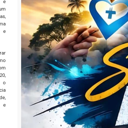
s e
 um
as,
rma
o e
rar
omo
com
20,
e o
cia
de,
o e