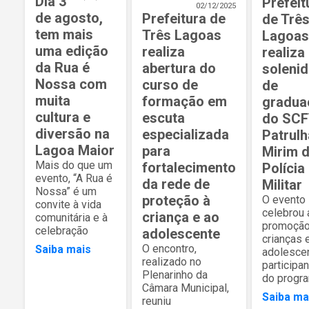
Dia 3
Prefeit
02/12/2025
de agosto,
Prefeitura de
de Trê
tem mais
Três Lagoas
Lagoas
uma edição
realiza
realiza
da Rua é
abertura do
soleni
Nossa com
curso de
de
muita
formação em
gradua
cultura e
escuta
do SCF
diversão na
especializada
Patrulh
Lagoa Maior
para
Mirim 
Mais do que um
fortalecimento
Polícia
evento, “A Rua é
da rede de
Militar
Nossa” é um
proteção à
O evento
convite à vida
celebrou 
criança e ao
comunitária e à
promoção
celebração
adolescente
crianças 
O encontro,
Saiba mais
adolesce
realizado no
participa
Plenarinho da
do progr
Câmara Municipal,
Saiba ma
reuniu