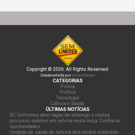
Copyright © 2026. All Rights Reserved.
Desenvolvida por
cossoftware
CATEGORIAS
Polícia
Política
Tecnologia
Ciência e Saúde
ÚLTIMAS NOTÍCIAS
GC Uniformes abre vagas de emprego e realiza
processo seletivo em selvíria nesta terça; Confira as
oportunidades
Unidade de saúde de Selvíria terá horário estendido