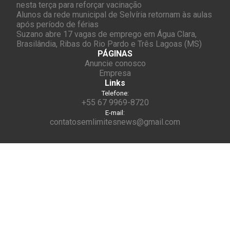
nesta terça para reforçar vacinação
Alunos da rede municipal de Selvíria retornam às aulas
após período de férias
Suzano abre 17 vagas de emprego em Água Clara,
Brasilândia, Ribas do Rio Pardo e Três Lagoas (MS)
PÁGINAS
Anuncie conosco
Empresa
Links
Telefone:
+55 67 9969-8720
E-mail:
contatosemlimitesnews@gmail.com