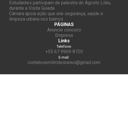
Estudantes participam de palestra do Agosto Lilás,
durante a Visita Guiada
Câmara apoia ação que une segurança, saúde e
limpeza urbana nos bairros
PÁGINAS
Anuncie conosco
Empresa
Links
Telefone:
+55 67 9969-8720
E-mail:
contatosemlimitesnews@gmail.com