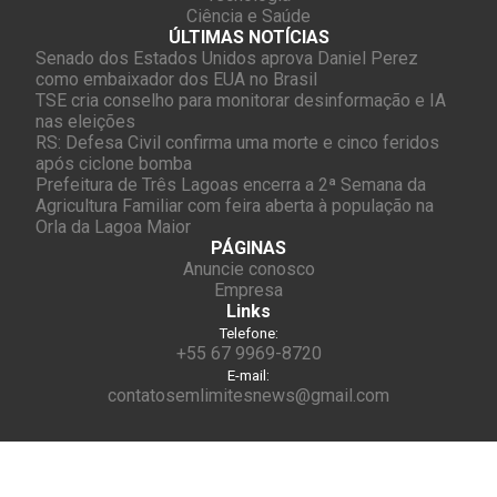
Ciência e Saúde
ÚLTIMAS NOTÍCIAS
Senado dos Estados Unidos aprova Daniel Perez
como embaixador dos EUA no Brasil
TSE cria conselho para monitorar desinformação e IA
nas eleições
RS: Defesa Civil confirma uma morte e cinco feridos
após ciclone bomba
Prefeitura de Três Lagoas encerra a 2ª Semana da
Agricultura Familiar com feira aberta à população na
Orla da Lagoa Maior
PÁGINAS
Anuncie conosco
Empresa
Links
Telefone:
+55 67 9969-8720
E-mail:
contatosemlimitesnews@gmail.com