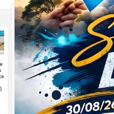
025
e
a
ça
)