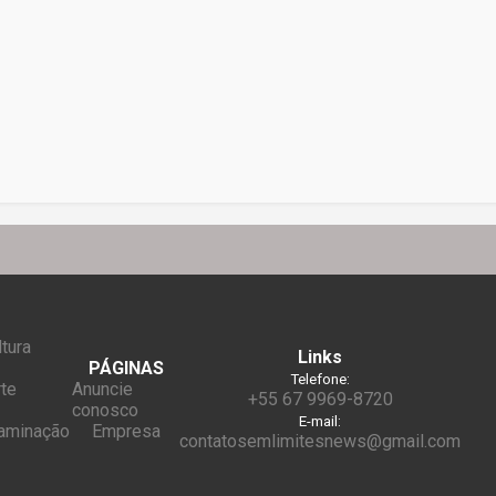
tura
Links
PÁGINAS
Telefone:
rte
Anuncie
+55 67 9969-8720
conosco
E-mail:
taminação
Empresa
contatosemlimitesnews@gmail.com