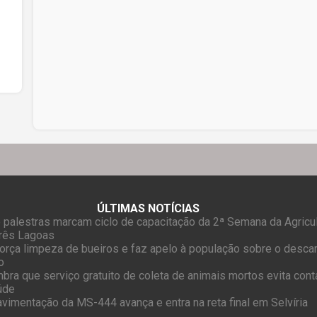
ÚLTIMAS NOTÍCIAS
 palestras marcam ciclo de capacitação da 2ª Semana da Agricul
Três Lagoas
força limpeza de bueiros e faz apelo à população sobre o desca
o
mbra que serviço gratuito de coleta de animais mortos evita con
úde
vimentação da MS-444 avança e entra na reta final em Selvíria