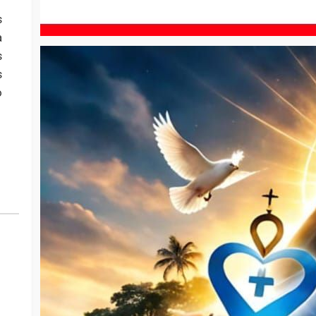
s
a
s
s
o