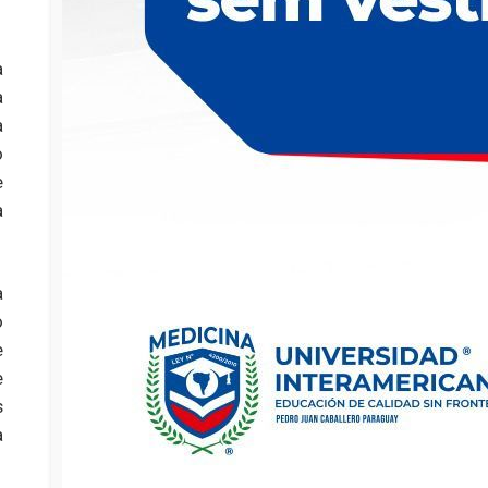
a
a
a
o
e
a
à
o
e
e
s
a