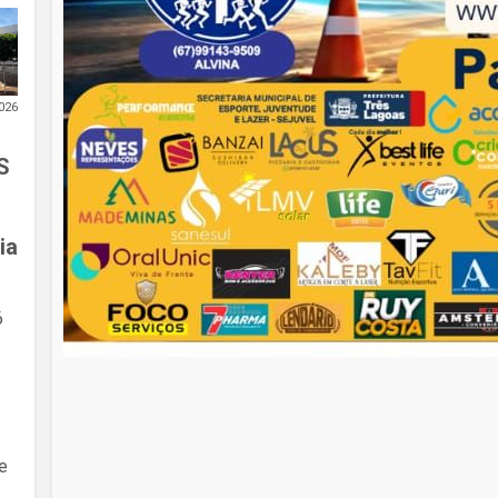
026
S
ia
6
e