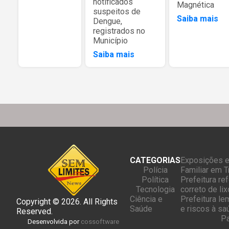
notificados
Magnética
suspeitos de
Saiba mais
Dengue,
registrados no
Município
Saiba mais
CATEGORIAS
Exposições e
Polícia
Familiar em 
Política
Prefeitura re
Tecnologia
correto de lix
Ciência e
Prefeitura le
Copyright © 2026. All Rights
Saúde
e riscos à sa
Reserved.
Pa
Desenvolvida por
cossoftware