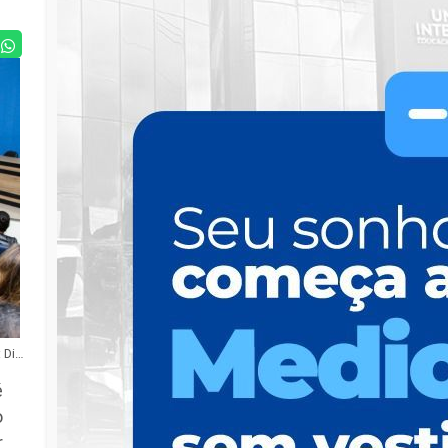
Foto: Divulgação
é
o
r