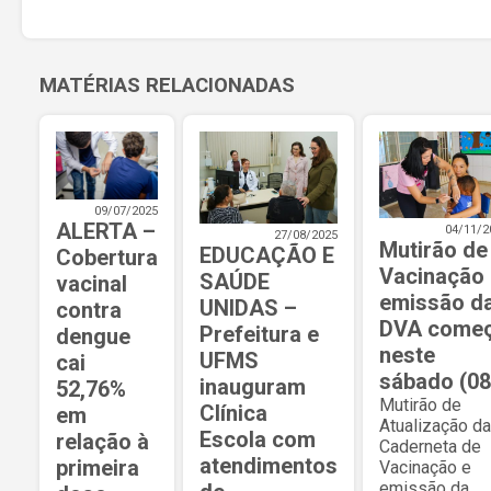
MATÉRIAS RELACIONADAS
09/07/2025
ALERTA –
04/11/2
27/08/2025
Mutirão de
EDUCAÇÃO E
Cobertura
Vacinação 
SAÚDE
vacinal
emissão d
UNIDAS –
contra
DVA come
Prefeitura e
dengue
neste
UFMS
cai
sábado (08
inauguram
52,76%
Mutirão de
Clínica
em
Atualização da
Escola com
relação à
Caderneta de
atendimentos
primeira
Vacinação e
emissão da