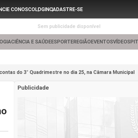
NCIE CONOSCO
LOGIN
CADASTRE-SE
Sem publicidade disponível
OGIA
CIÊNCIA E SAÚDE
ESPORTE
REGIÃO
EVENTOS
VÍDEOS
PI
contas do 3° Quadrimestre no dia 25, na Câmara Municipal
Publicidade
no