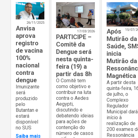
26/11/2025
Anvisa
Após
15/07/2
17/03/2026
aprova
PARTICIPE –
Mutirão da
registro
Comitê da
Saúde, SM
de vacina
Dengue será
inicia
100%
nesta quinta-
Mutirão da
nacional
feira (19) a
Ressonânc
contra
partir das 8h
Magnética
dengue
O Comitê tem
A partir desta
como objetivo e
Imunizante
quinta-feira, 1
contribuir na luta
será
de julho, o
contra o Aedes
produzido
Complexo
Aegypti,
pelo
Regulador
discutindo e
Butantan e
Municipal dará
debatendo ideias
estará
início à
para ações de
disponível
realização de
contenção do
no SUS
200 exames d
número de casos
Ressonância
Saiba mais