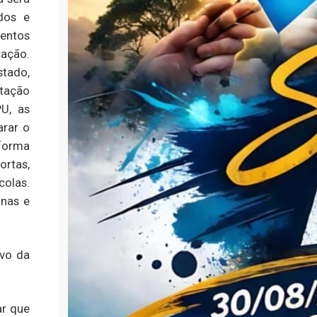
dos e
entos
ação.
tado,
ntação
PU, as
arar o
forma
rtas,
colas.
anas e
ivo da
ar que