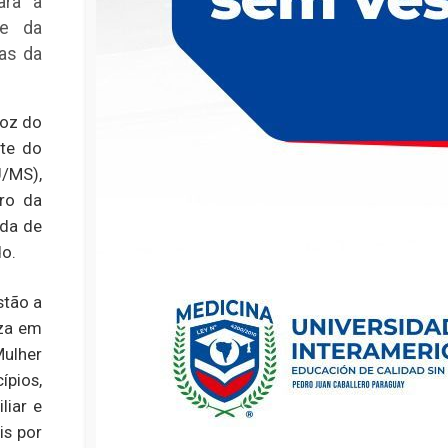
ara a
 e da
nas da
Foz do
nte do
U/MS),
iro da
nda de
do.
stão a
eza em
ulher
ípios,
liar e
is por