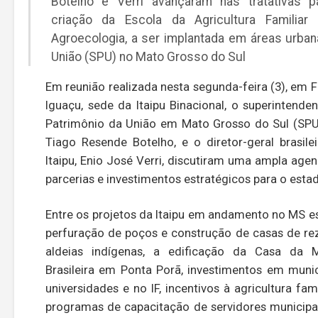
Botelho e Verri avançaram nas tratativas p
criação da Escola da Agricultura Familiar
Agroecologia, a ser implantada em áreas urba
União (SPU) no Mato Grosso do Sul
Em reunião realizada nesta segunda-feira (3), em 
Iguaçu, sede da Itaipu Binacional, o superintende
Patrimônio da União em Mato Grosso do Sul (SP
Tiago Resende Botelho, e o diretor-geral brasile
Itaipu, Enio José Verri, discutiram uma ampla age
parcerias e investimentos estratégicos para o esta
Entre os projetos da Itaipu em andamento no MS e
perfuração de poços e construção de casas de r
aldeias indígenas, a edificação da Casa da M
Brasileira em Ponta Porã, investimentos em munic
universidades e no IF, incentivos à agricultura fami
programas de capacitação de servidores municipa