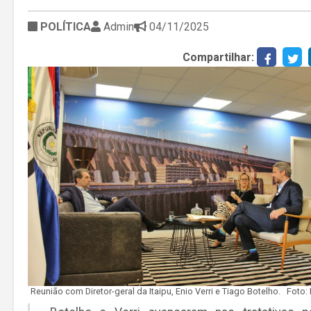
POLÍTICA
Admin
04/11/2025
Compartilhar:
Reunião com Diretor-geral da Itaipu, Enio Verri e Tiago Botelho.
Foto: