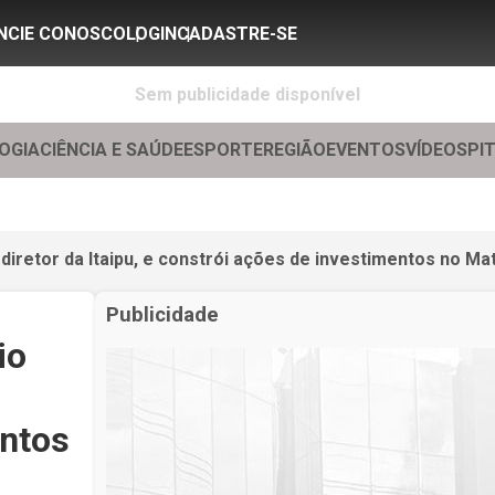
NCIE CONOSCO
LOGIN
CADASTRE-SE
Sem publicidade disponível
OGIA
CIÊNCIA E SAÚDE
ESPORTE
REGIÃO
EVENTOS
VÍDEOS
PI
diretor da Itaipu, e constrói ações de investimentos no Ma
Publicidade
io
entos