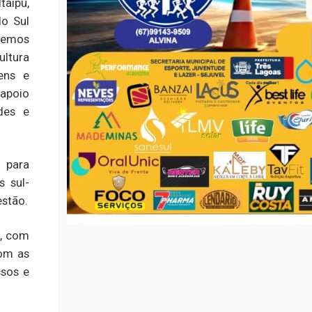
taipu,
do Sul
eremos
ultura
ens e
 apoio
des e
 para
s sul-
estão.
s, com
com as
ssos e