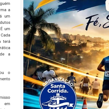
alguém
orma a
erá um
odutos
. É um
 Cada
a terá
rática
ade a
çou o
mento
omisso
z em