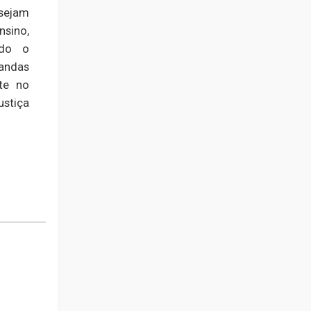
sejam
nsino,
ndo o
andas
te no
ustiça