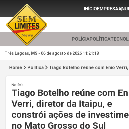
INÍCIO
EMPRESA
ANU
POLÍCIA
POLÍTICA
TECNOL
Três Lagoas, MS -
06 de agosto de 2026 11:21:19
Home
Política
Tiago Botelho reúne com Enio Verri, 
Notícia
Tiago Botelho reúne com En
Verri, diretor da Itaipu, e
constrói ações de investim
no Mato Grosso do Sul