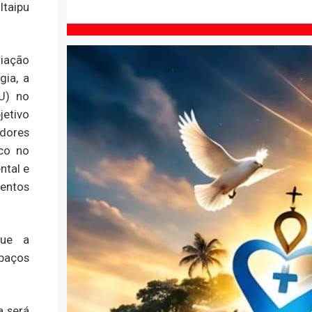
Itaipu
riação
gia, a
U) no
etivo
adores
oco no
ntal e
entos
que a
spaços
a será