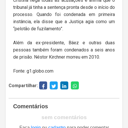
Cristina nega todas as acusações e afirma que o
tribunal já tinha a sentença pronta desde o início do
processo. Quando foi condenada em primeira
instância, ela disse que a Justiça agia como um
“pelotão de fuzilamento”.
Além da ex-presidente, Báez e outras duas
pessoas também foram condenados a seis anos
de prisão. Néstor Kirchner morreu em 2010.
Fonte: g1.globo.com
Compartilhar:
Comentários
sem comentários
Faça
login
ou
cadastro
para poder comentar